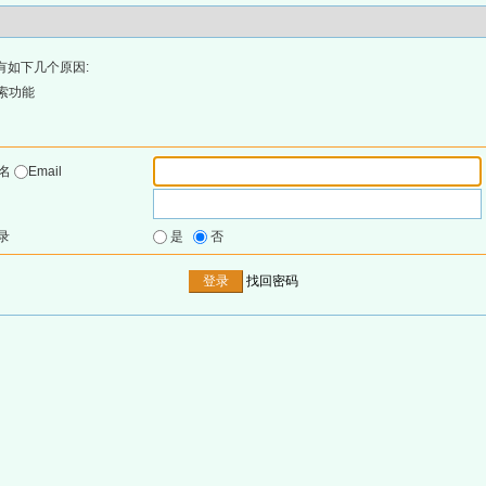
有如下几个原因:
索功能
户名
Email
录
是
否
找回密码