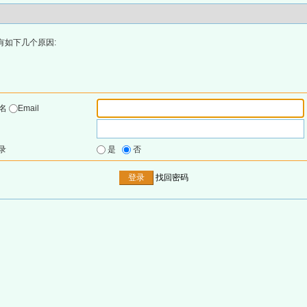
有如下几个原因:
户名
Email
录
是
否
找回密码