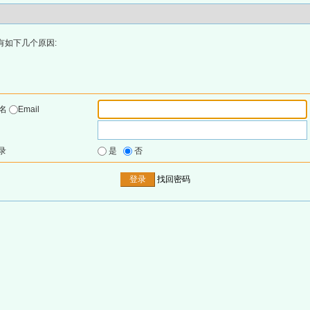
有如下几个原因:
户名
Email
录
是
否
找回密码