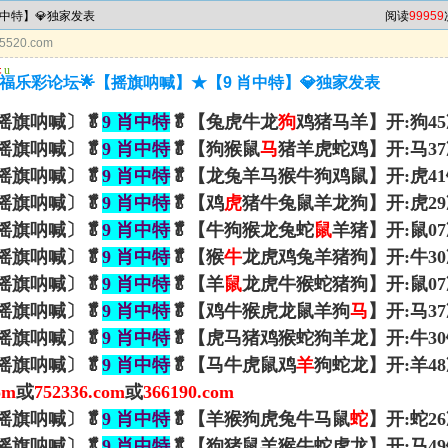
肖中特】💎独家发表
阅读
99959
5520.com
辑
u
🌟福乐彩论坛🌟【摇旗呐喊】★【9 肖中特】💎独家发表
〔摇旗呐喊〕🥬
9 肖中特
🥬【兔虎牛龙
狗
鸡猪马羊】开:狗4
〔摇旗呐喊〕🥬
9 肖中特
🥬【狗猴鼠
马
猪羊虎蛇鸡】开:马3
〔摇旗呐喊〕🥬
9 肖中特
🥬【龙兔羊马猴牛狗鸡鼠】开:虎4
〔摇旗呐喊〕🥬
9 肖中特
🥬【鸡
虎
猪牛兔鼠羊龙狗】开:虎2
〔摇旗呐喊〕🥬
9 肖中特
🥬【牛狗猴龙兔蛇
鼠
羊猪】开:鼠0
〔摇旗呐喊〕🥬
9 肖中特
🥬【猴
牛
龙虎鸡兔羊猪狗】开:牛3
〔摇旗呐喊〕🥬
9 肖中特
🥬【羊
鼠
龙虎牛猴蛇猪狗】开:鼠0
〔摇旗呐喊〕🥬
9 肖中特
🥬【鸡牛猴虎龙鼠羊狗
马
】开:马3
〔摇旗呐喊〕🥬
9 肖中特
🥬【虎马猪鸡猴蛇狗羊龙】开:牛3
〔摇旗呐喊〕🥬
9 肖中特
🥬【马牛虎鼠鸡
羊
狗蛇龙】开:羊4
om
或
752336.com
或
366190.com
〔摇旗呐喊〕🥬
9 肖中特
🥬【羊猴狗虎兔牛马鼠
蛇
】开:蛇2
〔摇旗呐喊〕🥬
9 肖中特
🥬【狗猪鼠羊猴牛蛇虎龙】开:马4