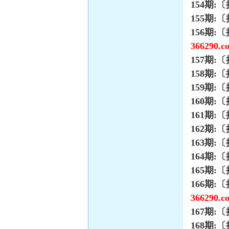
154期:
155期:
156期:
366290.c
157期:
158期:
159期:
160期:
161期:
162期:
163期:
164期:
165期:
166期:
366290.c
167期:
168期: