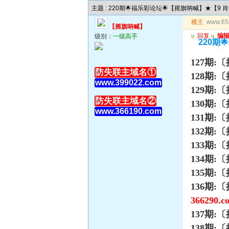
主题 : 220期🌟福乐彩论坛🌟【摇旗呐喊】★【9 
楼主
www.65
【摇旗呐喊】
u
回复
u
编
级别：
一级高手
220期
127期:
防失联主域名①
128期:
www.399022.com
129期:
防失联主域名②
130期:
www.366190.com
131期:
132期:
133期:
134期:
135期:
136期:
366290.c
137期:
138期: