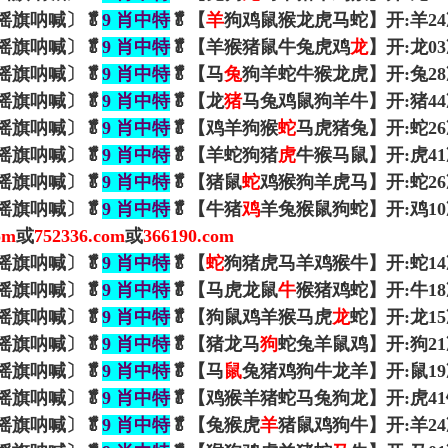
〔摇旗呐喊〕🥬
9 肖中特
🥬【
羊
狗鸡鼠猴龙虎马蛇】开:羊24
〔摇旗呐喊〕🥬
9 肖中特
🥬【羊猴猪鼠牛兔虎鸡
龙
】开:龙0
〔摇旗呐喊〕🥬
9 肖中特
🥬【马
兔
狗羊蛇牛猴龙虎】开:兔2
〔摇旗呐喊〕🥬
9 肖中特
🥬【龙
猪
马兔鸡鼠狗羊牛】开:猪4
〔摇旗呐喊〕🥬
9 肖中特
🥬【鸡羊狗猴
蛇
马虎猪兔】开:蛇2
〔摇旗呐喊〕🥬
9 肖中特
🥬【羊蛇狗猪
虎
牛猴马鼠】开:虎4
〔摇旗呐喊〕🥬
9 肖中特
🥬【猪鼠
蛇
鸡猴狗羊虎马】开:蛇2
〔摇旗呐喊〕🥬
9 肖中特
🥬【牛猪
鸡
羊兔猴鼠狗蛇】开:鸡1
om
或
752336.com
或
366190.com
〔摇旗呐喊〕🥬
9 肖中特
🥬【
蛇
狗猪虎马羊鸡猴牛】开:蛇14
〔摇旗呐喊〕🥬
9 肖中特
🥬【马虎龙鼠
牛
猴猪鸡蛇】开:牛1
〔摇旗呐喊〕🥬
9 肖中特
🥬【狗鼠鸡羊猴马虎
龙
蛇】开:龙1
〔摇旗呐喊〕🥬
9 肖中特
🥬【猪龙马
狗
蛇兔羊鼠鸡】开:狗2
〔摇旗呐喊〕🥬
9 肖中特
🥬【马
鼠
兔猪鸡狗牛龙羊】开:鼠1
〔摇旗呐喊〕🥬
9 肖中特
🥬【鸡猴羊猪蛇马兔狗龙】开:虎4
〔摇旗呐喊〕🥬
9 肖中特
🥬【兔猴虎
羊
猪鼠鸡狗牛】开:羊2