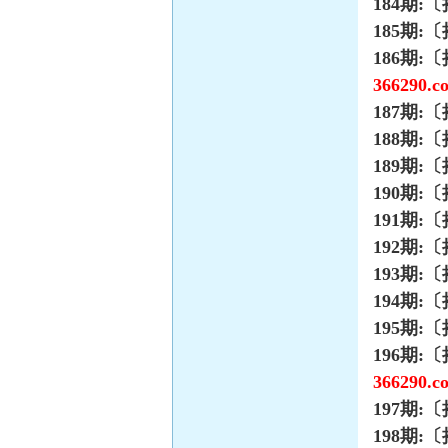
184期:
185期:
186期:
366290.c
187期:
188期:
189期:
190期:
191期:
192期:
193期:
194期:
195期:
196期:
366290.c
197期:
198期: