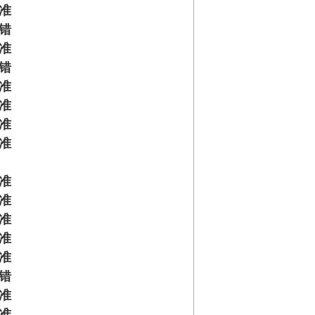
6准
9错
2准
0错
5准
5准
准
7准
1准
准
8准
9准
准
6错
5准
4准