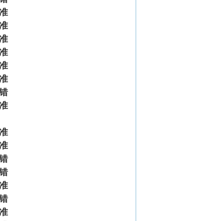
4准
6准
3准
准
4准
3准
5错
2准
3准
8准
7错
9错
1准
5错
1准