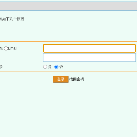
有如下几个原因:
户名
Email
录
是
否
找回密码